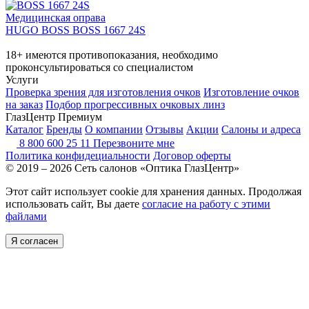
Медицинская оправа
HUGO BOSS BOSS 1667 24S
18+ имеются противопоказания, необходимо
проконсультироваться со специалистом
Услуги
Проверка зрения для изготовления очков
Изготовление очков
на заказ
Подбор прогрессивных очковых линз
ГлазЦентр Премиум
Каталог
Бренды
О компании
Отзывы
Акции
Салоны и адреса
8 800 600 25 11
Перезвоните мне
Политика конфидециальности
Договор оферты
© 2019 – 2026 Сеть салонов «Оптика ГлазЦентр»
Этот сайт использует cookie для хранения данных. Продолжая
использовать сайт, Вы даете
согласие на работу с этими
файлами
Я согласен