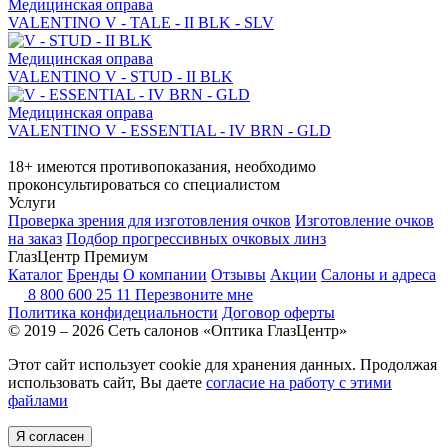
Медицинская оправа
VALENTINO V - TALE - II BLK - SLV
Медицинская оправа
VALENTINO V - STUD - II BLK
Медицинская оправа
VALENTINO V - ESSENTIAL - IV BRN - GLD
18+ имеются противопоказания, необходимо
проконсультироваться со специалистом
Услуги
Проверка зрения для изготовления очков
Изготовление очков
на заказ
Подбор прогрессивных очковых линз
ГлазЦентр Премиум
Каталог
Бренды
О компании
Отзывы
Акции
Салоны и адреса
8 800 600 25 11
Перезвоните мне
Политика конфидециальности
Договор оферты
© 2019 – 2026 Сеть салонов «Оптика ГлазЦентр»
Этот сайт использует cookie для хранения данных. Продолжая
использовать сайт, Вы даете
согласие на работу с этими
файлами
Я согласен