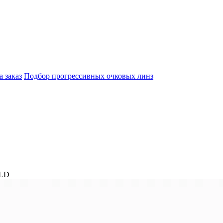
а заказ
Подбор прогрессивных очковых линз
GLD