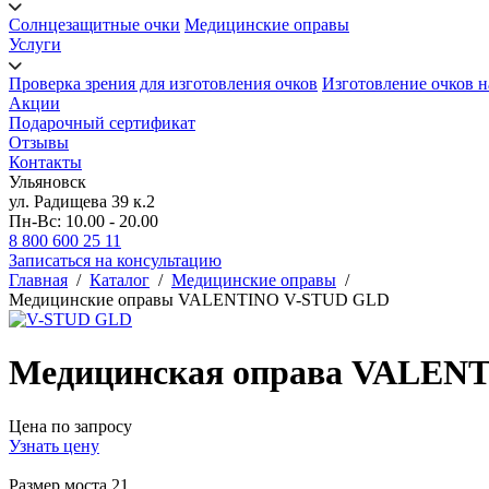
Солнцезащитные очки
Медицинские оправы
Услуги
Проверка зрения для изготовления очков
Изготовление очков н
Акции
Подарочный сертификат
Отзывы
Контакты
Ульяновск
ул. Радищева 39 к.2
Пн-Вс: 10.00 - 20.00
8 800 600 25 11
Записаться на консультацию
Главная
/
Каталог
/
Медицинские оправы
/
Медицинские оправы VALENTINO V-STUD GLD
Медицинская оправа VALEN
Цена по запросу
Узнать цену
Размер моста
21