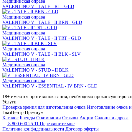
Медицинская оправа
VALENTINO V - TALE TRT - GLD
Медицинская оправа
VALENTINO V - TALE - II BRN - GLD
Медицинская оправа
VALENTINO V - TALE - II TRT - GLD
Медицинская оправа
VALENTINO V - TALE - II BLK - SLV
Медицинская оправа
VALENTINO V - STUD - II BLK
Медицинская оправа
VALENTINO V - ESSENTIAL - IV BRN - GLD
18+ имеются противопоказания, необходимо проконсультироват
Услуги
Проверка зрения для изготовления очков
Изготовление очков н
ГлазЦентр Премиум
Каталог
Бренды
О компании
Отзывы
Акции
Салоны и адреса
8 800 600 25 11
Перезвоните мне
Политика конфидециальности
Договор оферты