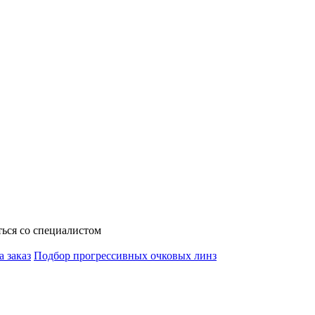
ься со специалистом
а заказ
Подбор прогрессивных очковых линз