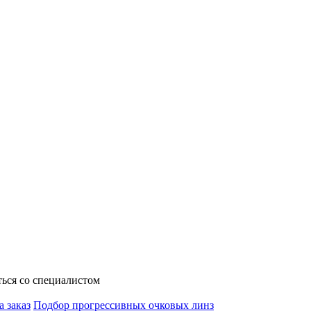
ься со специалистом
а заказ
Подбор прогрессивных очковых линз