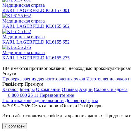
Медицинская оправа
KARL LAGERFELD KL6157 001
Медицинская оправа
KARL LAGERFELD KL6155 662
Медицинская оправа
KARL LAGERFELD KL6155 652
Медицинская оправа
KARL LAGERFELD KL6155 275
18+ имеются противопоказания, необходимо проконсультироват
Услуги
Проверка зрения для изготовления очков
Изготовление очков н
ГлазЦентр Премиум
Каталог
Бренды
О компании
Отзывы
Акции
Салоны и адреса
8 800 600 25 11
Перезвоните мне
Политика конфидециальности
Договор оферты
© 2019 – 2026 Сеть салонов «Оптика ГлазЦентр»
Этот сайт использует cookie для хранения данных. Продолжая 
Я согласен