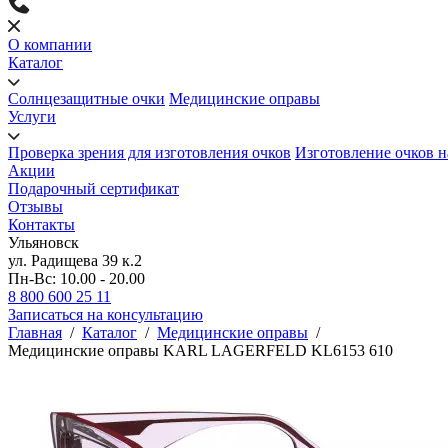
О компании
Каталог
Солнцезащитные очки
Медицинские оправы
Услуги
Проверка зрения для изготовления очков
Изготовление очков н
Акции
Подарочный сертификат
Отзывы
Контакты
Ульяновск
ул. Радищева 39 к.2
Пн-Вс: 10.00 - 20.00
8 800 600 25 11
Записаться на консультацию
Главная
/
Каталог
/
Медицинские оправы
/
Медицинские оправы KARL LAGERFELD KL6153 610