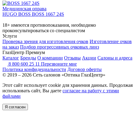
Медицинская оправа
HUGO BOSS BOSS 1667 24S
18+ имеются противопоказания, необходимо
проконсультироваться со специалистом
Услуги
Проверка зрения для изготовления очков
Изготовление очков
на заказ
Подбор прогрессивных очковых линз
ГлазЦентр Премиум
Каталог
Бренды
О компании
Отзывы
Акции
Салоны и адреса
8 800 600 25 11
Перезвоните мне
Политика конфидециальности
Договор оферты
© 2019 – 2026 Сеть салонов «Оптика ГлазЦентр»
Этот сайт использует cookie для хранения данных. Продолжая
использовать сайт, Вы даете
согласие на работу с этими
файлами
Я согласен