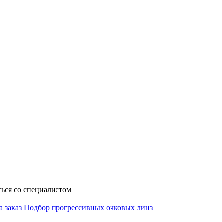
ься со специалистом
а заказ
Подбор прогрессивных очковых линз