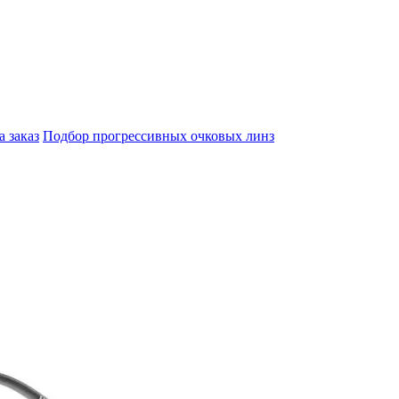
а заказ
Подбор прогрессивных очковых линз