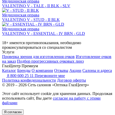
Медицинская оправа
VALENTINO V - TALE - II BLK - SLV
Медицинская оправа
VALENTINO V - STUD - II BLK
Медицинская оправа
VALENTINO V - ESSENTIAL - IV BRN - GLD
18+ имеются противопоказания, необходимо
проконсультироваться со специалистом
Услуги
Проверка зрения для изготовления очков
Изготовление очков
на заказ
Подбор прогрессивных очковых линз
ГлазЦентр Премиум
Каталог
Бренды
О компании
Отзывы
Акции
Салоны и адреса
8 800 600 25 11
Перезвоните мне
Политика конфидециальности
Договор оферты
© 2019 – 2026 Сеть салонов «Оптика ГлазЦентр»
Этот сайт использует cookie для хранения данных. Продолжая
использовать сайт, Вы даете
согласие на работу с этими
файлами
Я согласен