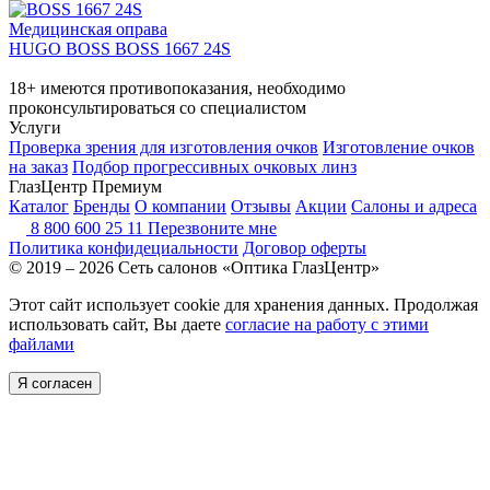
Медицинская оправа
HUGO BOSS BOSS 1667 24S
18+ имеются противопоказания, необходимо
проконсультироваться со специалистом
Услуги
Проверка зрения для изготовления очков
Изготовление очков
на заказ
Подбор прогрессивных очковых линз
ГлазЦентр Премиум
Каталог
Бренды
О компании
Отзывы
Акции
Салоны и адреса
8 800 600 25 11
Перезвоните мне
Политика конфидециальности
Договор оферты
© 2019 – 2026 Сеть салонов «Оптика ГлазЦентр»
Этот сайт использует cookie для хранения данных. Продолжая
использовать сайт, Вы даете
согласие на работу с этими
файлами
Я согласен