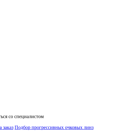
ься со специалистом
а заказ
Подбор прогрессивных очковых линз