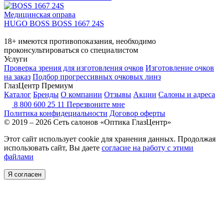
Медицинская оправа
HUGO BOSS BOSS 1667 24S
18+ имеются противопоказания, необходимо
проконсультироваться со специалистом
Услуги
Проверка зрения для изготовления очков
Изготовление очков
на заказ
Подбор прогрессивных очковых линз
ГлазЦентр Премиум
Каталог
Бренды
О компании
Отзывы
Акции
Салоны и адреса
8 800 600 25 11
Перезвоните мне
Политика конфидециальности
Договор оферты
© 2019 – 2026 Сеть салонов «Оптика ГлазЦентр»
Этот сайт использует cookie для хранения данных. Продолжая
использовать сайт, Вы даете
согласие на работу с этими
файлами
Я согласен