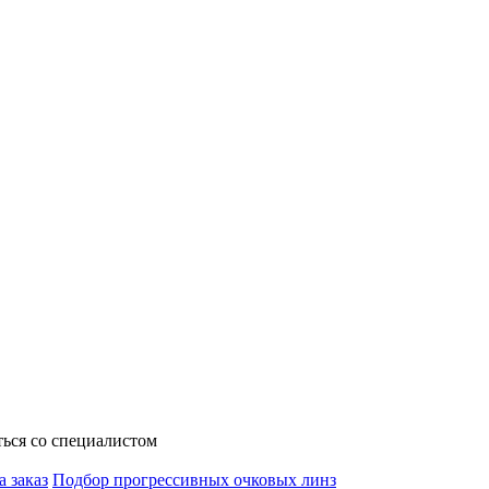
ься со специалистом
а заказ
Подбор прогрессивных очковых линз