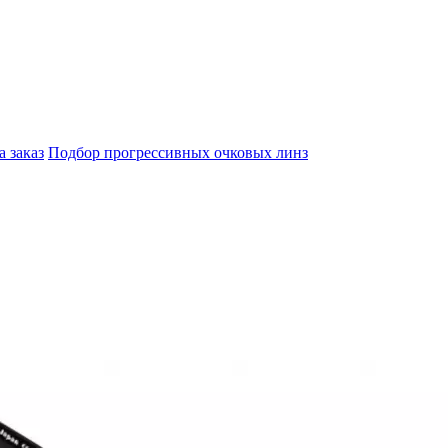
а заказ
Подбор прогрессивных очковых линз