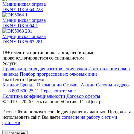
Медицинская оправа
DKNY DK5064 228
Медицинская оправа
DKNY DK5064 1
Медицинская оправа
DKNY DK5063 281
18+ имеются противопоказания, необходимо
проконсультироваться со специалистом
Услуги
Проверка зрения для изготовления очков
Изготовление очков
на заказ
Подбор прогрессивных очковых линз
ГлазЦентр Премиум
Каталог
Бренды
О компании
Отзывы
Акции
Салоны и адреса
8 800 600 25 11
Перезвоните мне
Политика конфидециальности
Договор оферты
© 2019 – 2026 Сеть салонов «Оптика ГлазЦентр»
Этот сайт использует cookie для хранения данных. Продолжая
использовать сайт, Вы даете
согласие на работу с этими
файлами
Я согласен