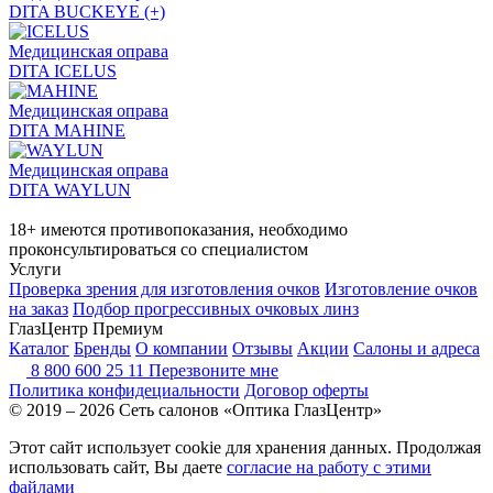
DITA BUCKEYE (+)
Медицинская оправа
DITA ICELUS
Медицинская оправа
DITA MAHINE
Медицинская оправа
DITA WAYLUN
18+ имеются противопоказания, необходимо
проконсультироваться со специалистом
Услуги
Проверка зрения для изготовления очков
Изготовление очков
на заказ
Подбор прогрессивных очковых линз
ГлазЦентр Премиум
Каталог
Бренды
О компании
Отзывы
Акции
Салоны и адреса
8 800 600 25 11
Перезвоните мне
Политика конфидециальности
Договор оферты
© 2019 – 2026 Сеть салонов «Оптика ГлазЦентр»
Этот сайт использует cookie для хранения данных. Продолжая
использовать сайт, Вы даете
согласие на работу с этими
файлами