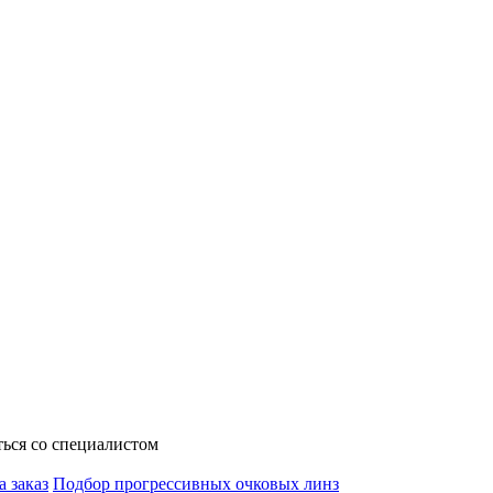
ься со специалистом
а заказ
Подбор прогрессивных очковых линз