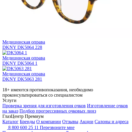
Медицинская оправа
DKNY DK5064 228
Медицинская оправа
DKNY DK5064 1
Медицинская оправа
DKNY DK5063 281
18+ имеются противопоказания, необходимо
проконсультироваться со специалистом
Услуги
Проверка зрения для изготовления очков
Изготовление очков
на заказ
Подбор прогрессивных очковых линз
ГлазЦентр Премиум
Каталог
Бренды
О компании
Отзывы
Акции
Салоны и адреса
8 800 600 25 11
Перезвоните мне