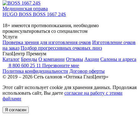
Медицинская оправа
HUGO BOSS BOSS 1667 24S
18+ имеются противопоказания, необходимо
проконсультироваться со специалистом
Услуги
Проверка зрения для изготовления очков
Изготовление очков
на заказ
Подбор прогрессивных очковых линз
ГлазЦентр Премиум
Каталог
Бренды
О компании
Отзывы
Акции
Салоны и адреса
8 800 600 25 11
Перезвоните мне
Политика конфидециальности
Договор оферты
© 2019 – 2026 Сеть салонов «Оптика ГлазЦентр»
Этот сайт использует cookie для хранения данных. Продолжая
использовать сайт, Вы даете
согласие на работу с этими
файлами
Я согласен