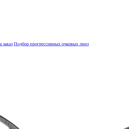
а заказ
Подбор прогрессивных очковых линз