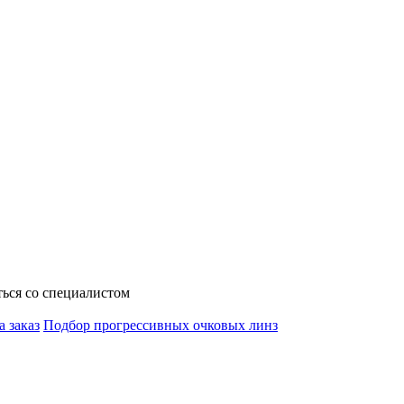
ься со специалистом
а заказ
Подбор прогрессивных очковых линз