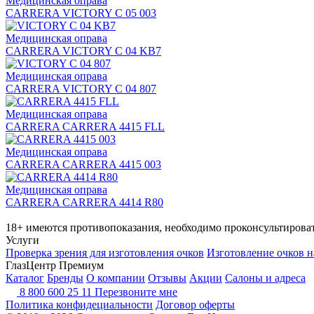
Медицинская оправа
CARRERA VICTORY C 05 003
Медицинская оправа
CARRERA VICTORY C 04 KB7
Медицинская оправа
CARRERA VICTORY C 04 807
Медицинская оправа
CARRERA CARRERA 4415 FLL
Медицинская оправа
CARRERA CARRERA 4415 003
Медицинская оправа
CARRERA CARRERA 4414 R80
18+ имеются противопоказания, необходимо проконсультироват
Услуги
Проверка зрения для изготовления очков
Изготовление очков н
ГлазЦентр Премиум
Каталог
Бренды
О компании
Отзывы
Акции
Салоны и адреса
8 800 600 25 11
Перезвоните мне
Политика конфидециальности
Договор оферты