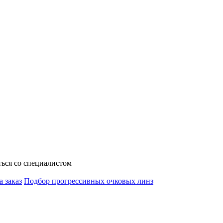
ься со специалистом
а заказ
Подбор прогрессивных очковых линз