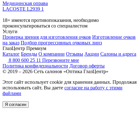
Медицинская оправа
LACOSTE L2939 1
18+ имеются противопоказания, необходимо
проконсультироваться со специалистом
Услуги
Проверка зрения для изготовления очков
Изготовление очков
на заказ
Подбор прогрессивных очковых линз
ГлазЦентр Премиум
Каталог
Бренды
О компании
Отзывы
Акции
Салоны и адреса
8 800 600 25 11
Перезвоните мне
Политика конфидециальности
Договор оферты
© 2019 – 2026 Сеть салонов «Оптика ГлазЦентр»
Этот сайт использует cookie для хранения данных. Продолжая
использовать сайт, Вы даете
согласие на работу с этими
файлами
Я согласен