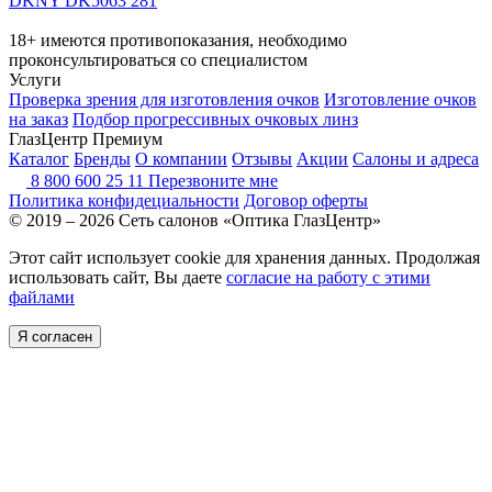
DKNY DK5063 281
18+ имеются противопоказания, необходимо
проконсультироваться со специалистом
Услуги
Проверка зрения для изготовления очков
Изготовление очков
на заказ
Подбор прогрессивных очковых линз
ГлазЦентр Премиум
Каталог
Бренды
О компании
Отзывы
Акции
Салоны и адреса
8 800 600 25 11
Перезвоните мне
Политика конфидециальности
Договор оферты
© 2019 – 2026 Сеть салонов «Оптика ГлазЦентр»
Этот сайт использует cookie для хранения данных. Продолжая
использовать сайт, Вы даете
согласие на работу с этими
файлами
Я согласен