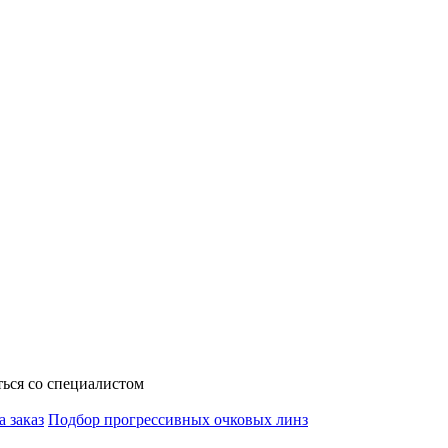
ься со специалистом
а заказ
Подбор прогрессивных очковых линз