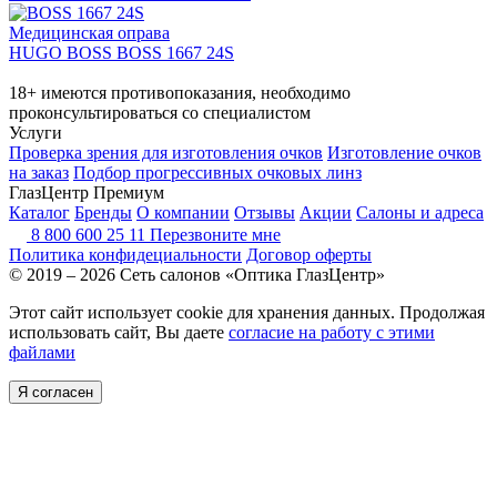
Медицинская оправа
HUGO BOSS BOSS 1667 24S
18+ имеются противопоказания, необходимо
проконсультироваться со специалистом
Услуги
Проверка зрения для изготовления очков
Изготовление очков
на заказ
Подбор прогрессивных очковых линз
ГлазЦентр Премиум
Каталог
Бренды
О компании
Отзывы
Акции
Салоны и адреса
8 800 600 25 11
Перезвоните мне
Политика конфидециальности
Договор оферты
© 2019 – 2026 Сеть салонов «Оптика ГлазЦентр»
Этот сайт использует cookie для хранения данных. Продолжая
использовать сайт, Вы даете
согласие на работу с этими
файлами
Я согласен