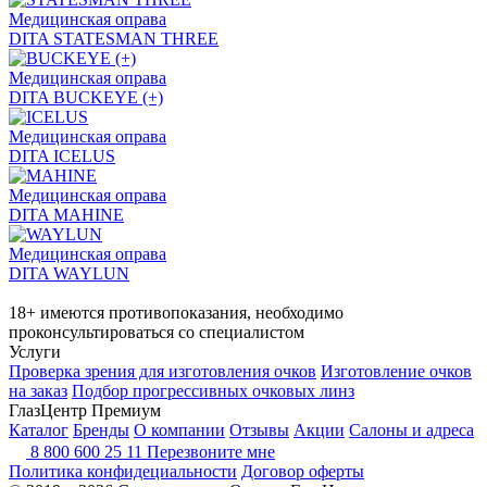
Медицинская оправа
DITA STATESMAN THREE
Медицинская оправа
DITA BUCKEYE (+)
Медицинская оправа
DITA ICELUS
Медицинская оправа
DITA MAHINE
Медицинская оправа
DITA WAYLUN
18+ имеются противопоказания, необходимо
проконсультироваться со специалистом
Услуги
Проверка зрения для изготовления очков
Изготовление очков
на заказ
Подбор прогрессивных очковых линз
ГлазЦентр Премиум
Каталог
Бренды
О компании
Отзывы
Акции
Салоны и адреса
8 800 600 25 11
Перезвоните мне
Политика конфидециальности
Договор оферты