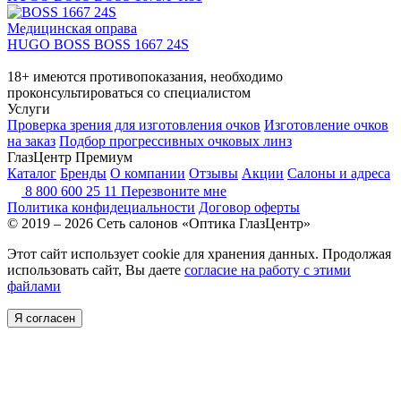
Медицинская оправа
HUGO BOSS BOSS 1667 24S
18+ имеются противопоказания, необходимо
проконсультироваться со специалистом
Услуги
Проверка зрения для изготовления очков
Изготовление очков
на заказ
Подбор прогрессивных очковых линз
ГлазЦентр Премиум
Каталог
Бренды
О компании
Отзывы
Акции
Салоны и адреса
8 800 600 25 11
Перезвоните мне
Политика конфидециальности
Договор оферты
© 2019 – 2026 Сеть салонов «Оптика ГлазЦентр»
Этот сайт использует cookie для хранения данных. Продолжая
использовать сайт, Вы даете
согласие на работу с этими
файлами
Я согласен