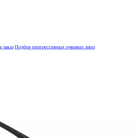
а заказ
Подбор прогрессивных очковых линз