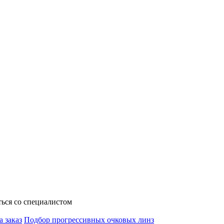
ься со специалистом
а заказ
Подбор прогрессивных очковых линз