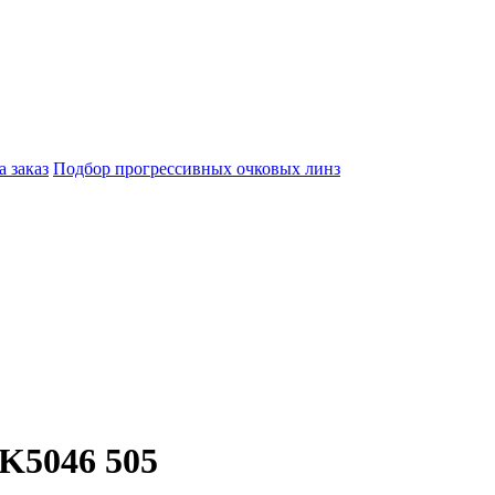
а заказ
Подбор прогрессивных очковых линз
K5046 505